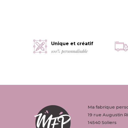
Unique et créatif
100% personnalisable
Ma fabrique pers
19 rue Augustin Ri
14540 Soliers