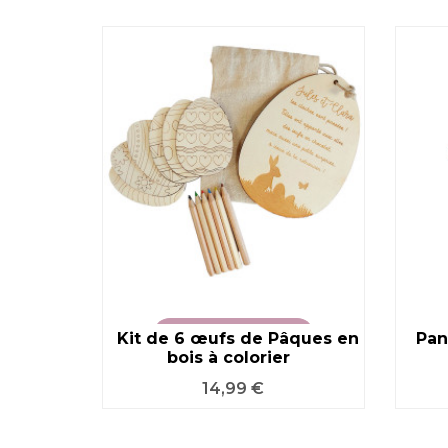
Motifs
T
Kit de 6 œufs de Pâques en
VOIR LE PRODUIT
Pan
bois à colorier
Prix
14,99 €