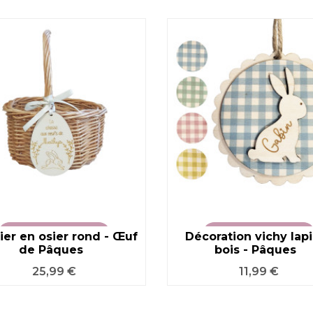
ier en osier rond - Œuf
VOIR LE PRODUIT
Décoration vichy lap
VOIR LE PRODUIT
de Pâques
bois - Pâques
Prix
Prix
25,99 €
11,99 €