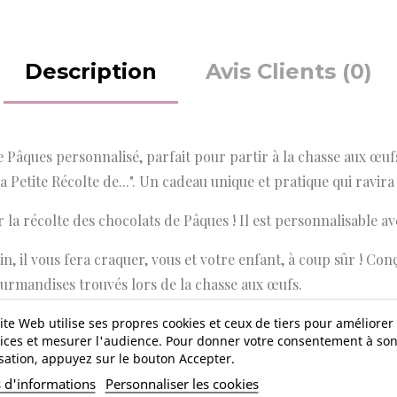
Description
Avis Clients (0)
e Pâques personnalisé, parfait pour partir à la chasse aux œuf
Petite Récolte de...". Un cadeau unique et pratique qui ravira 
ur la récolte des chocolats de Pâques ! Il est personnalisable 
n, il vous fera craquer, vous et votre enfant, à coup sûr ! Conçu
ourmandises trouvés lors de la chasse aux œufs.
e 26 x 32,5 cm. Ses anses permettent à votre enfant de transpor
ite Web utilise ses propres cookies et ceux de tiers pour améliorer
ices et mesurer l'audience. Pour donner votre consentement à so
isation, appuyez sur le bouton Accepter.
s d'informations
Personnaliser les cookies
nièce, c'est le petit cadeau qui fera plaisir à coup sûr !