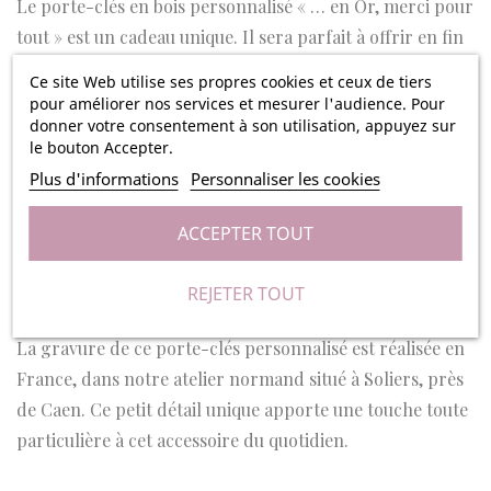
Le porte-clés en bois personnalisé « … en Or, merci pour
tout » est un cadeau unique. Il sera parfait à offrir en fin
d’année scolaire. Vous avez la possibilité de personnaliser
Ce site Web utilise ses propres cookies et ceux de tiers
ce joli porte-clés en bois avec le mot de votre choix :
pour améliorer nos services et mesurer l'audience. Pour
donner votre consentement à son utilisation, appuyez sur
Maîtresse, Éducatrice, Orthophoniste, Nounou… et d’y
le bouton Accepter.
ajouter le prénom de votre enfant au bas.
Plus d'informations
Personnaliser les cookies
Avec ses dimensions de 3 x 5,5 cm, il est idéal pour
ACCEPTER TOUT
s’attacher à un trousseau de clés, un sac ou même un
porte-cartes. Sa forme rectangulaire en bois naturel
REJETER TOUT
s’adapte à tous les styles !
La gravure de ce porte-clés personnalisé est réalisée en
France, dans notre atelier normand situé à Soliers, près
de Caen. Ce petit détail unique apporte une touche toute
particulière à cet accessoire du quotidien.