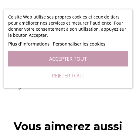
Ce site Web utilise ses propres cookies et ceux de tiers
Cette recharge en encre est compatible avec nos tampons à
pour améliorer nos services et mesurer l'audience. Pour
donner votre consentement à son utilisation, appuyez sur
textile :
le bouton Accepter.
-
Tampon textile automatique - Orange
Plus d'informations
Personnaliser les cookies
-
Tampon textile automatique - Vert
ACCEPTER TOUT
Afin de recharger votre tampon en encre, il vous suffit de
REJETER TOUT
pousser l'encrier sur le côté et d'y insérer votre nouvelle
recharge.
Vous aimerez aussi