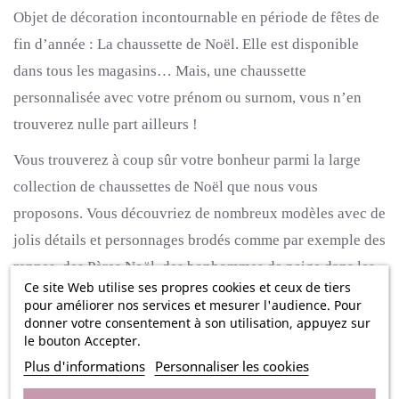
Objet de décoration incontournable en période de fêtes de
fin d’année :
La
chaussette de Noël.
Elle est disponible
dans tous les magasins…
Mais, une chaussette
personnalisée avec votre prénom ou surnom, vous n’en
trouverez nulle part ailleurs !
Vous trouverez à coup sûr votre bonheur parmi la large
collection de chaussettes de Noël que nous vous
proposons.
Vous découvriez de nombreux modèles avec de
jolis détails et personnages brodés comme par exemple des
rennes, des Pères Noël, des bonhommes de neige dans les
Ce site Web utilise ses propres cookies et ceux de tiers
couleurs de Noël, vous découvrirez même un modèle
pour améliorer nos services et mesurer l'audience. Pour
dédiée au Lutin farceur !
donner votre consentement à son utilisation, appuyez sur
le bouton Accepter.
Cette très grande chaussette de Noël ne mesure pas moins
Plus d'informations
Personnaliser les cookies
de 41 cm de hauteur.