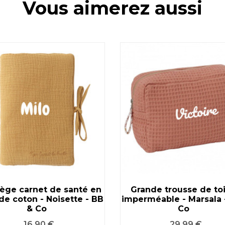
Vous aimerez aussi
tège carnet de santé en
Grande trousse de toi
de coton - Noisette - BB
VOIR LE PRODUIT
imperméable - Marsala 
VOIR LE PRODUIT
& Co
Co
Prix
Prix
16,90 €
29,99 €