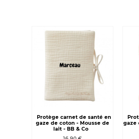
santé en
Protège carnet de santé en
Pro
de gris -
T
gaze de coton - Mousse de
VOIR LE PRODUIT
gaze 
lait - BB & Co
Prix
16,90 €