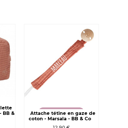
lette
- BB &
Attache tétine en gaze de
VOIR LE PRODUIT
Ser
coton - Marsala - BB & Co
Biscui
Prix
12,90 €