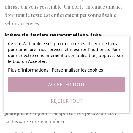
phrase qui vous ressemble. Un porte-monnaie unique,
dont
tout le texte est entièrement personnalisable
selon vos envies.
Idées de textes personnalisés très
tendance
Ce site Web utilise ses propres cookies et ceux de tiers
pour améliorer nos services et mesurer l'audience. Pour
Famille Petit en vadrouille – Biarritz
donner votre consentement à son utilisation, appuyez sur
Les Martin – depuis 2012 – Bordeaux
le bouton Accepter.
Tribu Dupont – Côte Ouest
Plus d'informations
Personnaliser les cookies
Maison Durand – Sud de la France
Escapades en famille – Hossegor
ACCEPTER TOUT
La vie est belle à Marseille
REJETER TOUT
On adore ce porte-monnaie pour son
format ultra
pratique
, idéal pour transporter vos pièces, billets et
cartes sans vous encombrer.