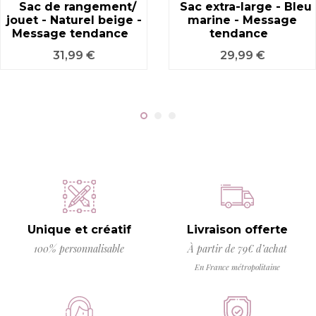
Sac de rangement/
Sac extra-large - Bleu
jouet - Naturel beige -
marine - Message
Message tendance
tendance
Prix
Prix
31,99 €
29,99 €
Unique et créatif
Livraison offerte
100% personnalisable
À partir de 79€ d’achat
En France métropolitaine