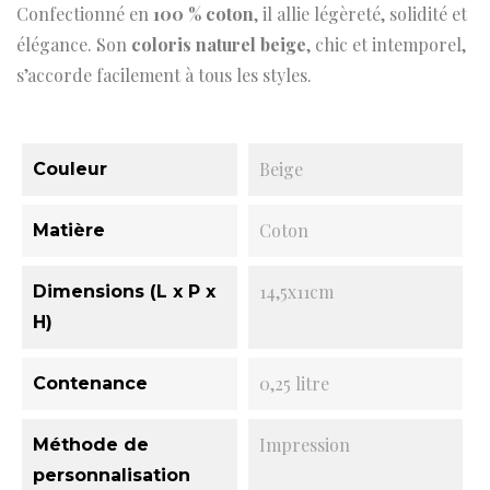
Confectionné en
100 % coton
, il allie légèreté, solidité et
élégance. Son
coloris naturel beige
, chic et intemporel,
s’accorde facilement à tous les styles.
Beige
Couleur
Coton
Matière
14,5x11cm
Dimensions (L x P x
H)
0,25 litre
Contenance
Impression
Méthode de
personnalisation