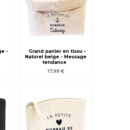
ge -
Grand panier en tissu -
Naturel beige - Message
VOIR LE PRODUIT
tendance
Prix
17,99 €