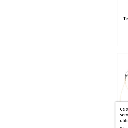
Tr
Ce s
serv
util