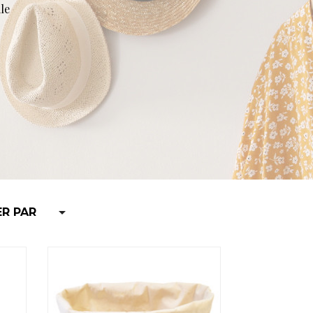
le

ER PAR