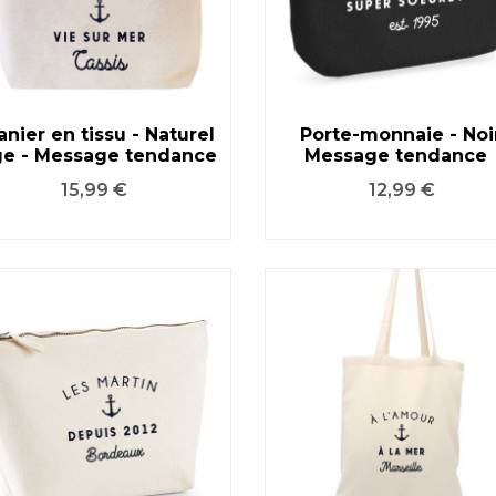
anier en tissu - Naturel
Porte-monnaie - Noir
ge - Message tendance
Message tendance
VOIR LE PRODUIT
VOIR LE PRODUIT
Prix
Prix
15,99 €
12,99 €