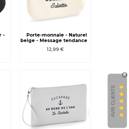
 -
Porte-monnaie - Naturel
beige - Message tendance
VOIR LE PRODUIT
Prix
12,99 €
AVIS CLIENTS