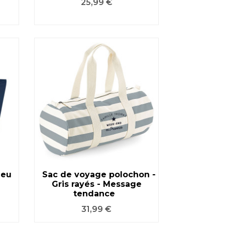
Prix
25,99 €
leu
Sac de voyage polochon -
Gris rayés - Message
VOIR LE PRODUIT
tendance
Prix
31,99 €