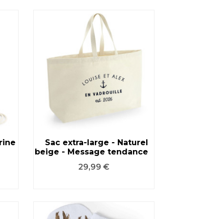
rine
Sac extra-large - Naturel
beige - Message tendance
VOIR LE PRODUIT
Prix
29,99 €