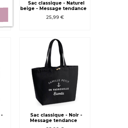
ge -
Sac classique - Naturel
beige - Message tendance
VOIR LE PRODUIT
Prix
25,99 €
 -
Sac classique - Noir -
Message tendance
VOIR LE PRODUIT