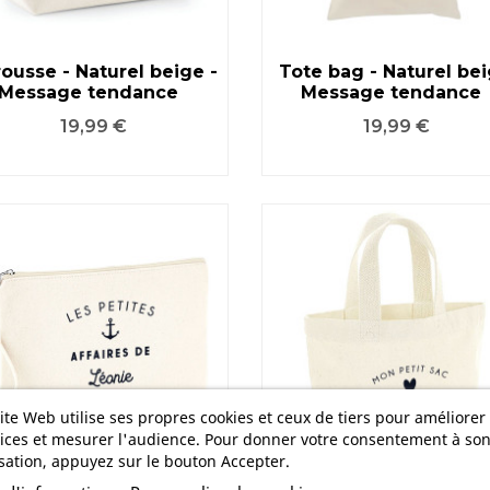
ousse - Naturel beige -
Tote bag - Naturel bei
Message tendance
Message tendance
VOIR LE PRODUIT
VOIR LE PRODUIT
Prix
Prix
19,99 €
19,99 €
ite Web utilise ses propres cookies et ceux de tiers pour améliorer
ices et mesurer l'audience. Pour donner votre consentement à so
isation, appuyez sur le bouton Accepter.