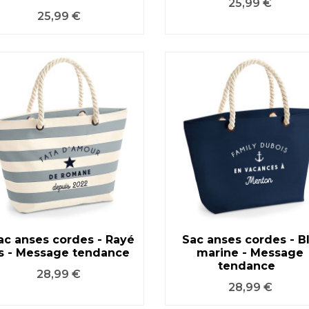
Prix
25,99 €
Prix
25,99 €
ac anses cordes - Rayé
Sac anses cordes - B
is - Message tendance
marine - Message
VOIR LE PRODUIT
VOIR LE PRODUIT
tendance
Prix
28,99 €
Prix
28,99 €