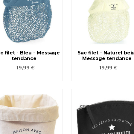
c filet - Bleu - Message
Sac filet - Naturel bei
tendance
Message tendance
VOIR LE PRODUIT
VOIR LE PRODUIT
Prix
Prix
19,99 €
19,99 €