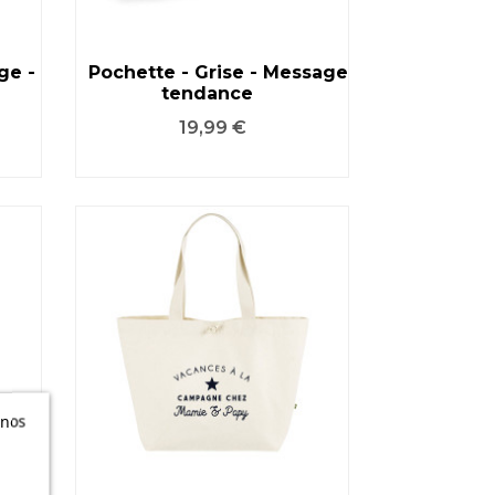
ge -
Pochette - Grise - Message
tendance
VOIR LE PRODUIT
Prix
19,99 €
 nos
n