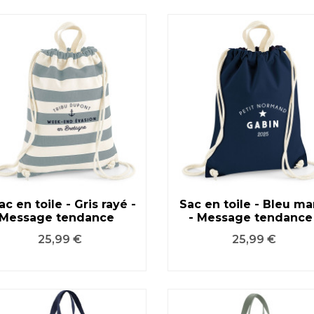
ac en toile - Gris rayé -
Sac en toile - Bleu ma
Message tendance
- Message tendance
VOIR LE PRODUIT
VOIR LE PRODUIT
Prix
Prix
25,99 €
25,99 €