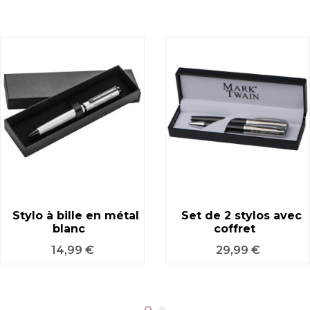
Stylo à bille en métal
Set de 2 stylos avec
blanc
coffret
Prix
Prix
14,99 €
29,99 €