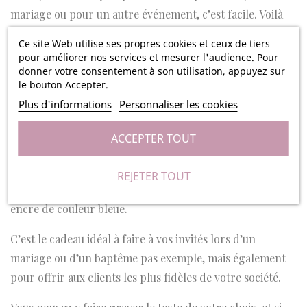
mariage ou pour un autre événement, c’est facile. Voilà
un cadeau à la portée de tous à présent grâce à Ma
Ce site Web utilise ses propres cookies et ceux de tiers
Fabrique Perso.
pour améliorer nos services et mesurer l'audience. Pour
donner votre consentement à son utilisation, appuyez sur
le bouton Accepter.
Plus d'informations
Personnaliser les cookies
D’une grande qualité, ce stylo est fabriqué en métal et il
se décline en de nombreux coloris : rose, bleu, turquoise,
ACCEPTER TOUT
rouge, noir, gris, vert, orange, violet. Ses lignes
élégantes et ses finitions chromées sauront vous
REJETER TOUT
charmer. Il possède une mine à stylo bille, avec une
encre de couleur bleue.
C’est le cadeau idéal à faire à vos invités lors d’un
mariage ou d’un baptême pas exemple, mais également
pour offrir aux clients les plus fidèles de votre société.