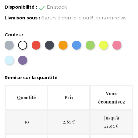
En stock
Disponibilité :
6 jours à domicile ou 8 jours en relais
Livraison sous :
Couleur
Gris
Rouge
Noir
Orange
Bleu
Vert
Jaune
Rose
Blanc
Bleu
Violet
ciel
Remise sur la quantité
Vous
Quantité
Prix
économisez
Jusqu'à
10
2,81 €
41,92 €