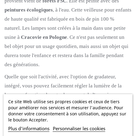
provient vient de
forêts FSC
.
Elle est peinte avec des
peintures écologiques
, à l'eau.
Cette veilleuse pour enfants
de haute qualité est fabriquée en bois de pin 100 %
naturel.
Les lampes sont créées à la main dans une petite
usine à
Cracovie en Pologne
.
Ce n'est pas seulement un
bel objet pour un usage quotidien, mais aussi un objet qui
durera toute l'enfance et restera dans la famille pendant
des générations.
Quelle que soit l'activité, avec l'option de gradateur,
intégré, vous pouvez facilement régler la lumière de la
lampe en fonction de votre humeur et de l'occasion.
Ce site Web utilise ses propres cookies et ceux de tiers
Le mode le plus lumineux de la lampe est suffisant lorsque
pour améliorer nos services et mesurer l'audience. Pour
vous voulez lire pendant l'heure du coucher et lorsqu'il est
donner votre consentement à son utilisation, appuyez sur
le bouton Accepter.
atténué, la lumière de la lampe est suffisamment douce
Plus d'informations
Personnaliser les cookies
pour que la veilleuse reste allumée toute la nuit.
Grâce à la