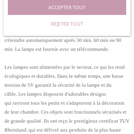
technologie LED, votre enfant peut dormir en toute
ACCEPTER TOUT
sécurité avec en toute sécurité avec sa villeuse
allumée.
Les lampes ne chauffent pas et consomment peu
REJETER TOUT
d'énergie.
En un clic, la lampe peut être réglée pour
s'éteindre automatiquement après 30 min, 60 min ou 90
min. La lampe est fournie avec un télécommande.
Les lampes sont alimentées par le secteur, ce qui les rend
écologiques et durables.
Dans le même temps, une basse
tension de 5V garantit la sécurité de la lampe et du
câble.
Les lampes disposent d'adorables designs
qui raviront tous les petits et s'adapteront à la décoration
de leur chambre.
Ces objets sont fonctionnels sécurisés et
de grande qualité.
Ils ont reçu le prestigieux certificat TUV
Rheinland,
qui est délivré aux produits de la plus haute