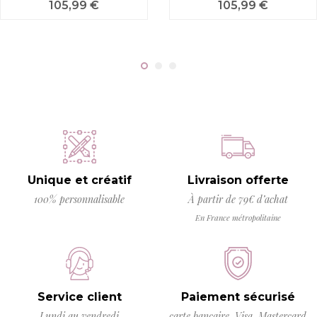
Prix
Prix
105,99 €
105,99 €
Unique et créatif
Livraison offerte
100% personnalisable
À partir de 79€ d’achat
En France métropolitaine
Service client
Paiement sécurisé
Lundi au vendredi
carte bancaire, Visa, Mastercard