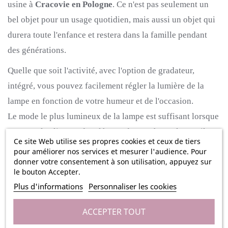
usine à
Cracovie en Pologne
.
Ce n'est pas seulement un
bel objet pour un usage quotidien, mais aussi un objet qui
durera toute l'enfance et restera dans la famille pendant
des générations.
Quelle que soit l'activité, avec l'option de gradateur,
intégré, vous pouvez facilement régler la lumière de la
lampe en fonction de votre humeur et de l'occasion.
Le mode le plus lumineux de la lampe est suffisant lorsque
vous voulez lire pendant l'heure du coucher et lorsqu'il est
Ce site Web utilise ses propres cookies et ceux de tiers
atténué, la lumière de la lampe est suffisamment douce
pour améliorer nos services et mesurer l'audience. Pour
donner votre consentement à son utilisation, appuyez sur
pour que la veilleuse reste allumée toute la nuit.
Grâce à la
le bouton Accepter.
technologie LED, votre enfant peut dormir en toute
Plus d'informations
Personnaliser les cookies
sécurité avec en toute sécurité avec sa villeuse
allumée.
Les lampes ne chauffent pas et consomment peu
ACCEPTER TOUT
d'énergie.
En un clic, la lampe peut être réglée pour