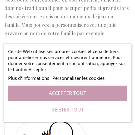
dominos traditionnel pour occuper petits et grands lors
des soirées entre amis ou des moments de jeux en
famille. Vous pouvez la personnaliser avec une jolie
gravure au nom de votre famille par exemple.
Ce coffret de 20X7X6cm renferme 28 pièces de jeu de
Ce site Web utilise ses propres cookies et ceux de tiers
Dominos, c'est le jeu qui permet de rassembler toutes les
pour améliorer nos services et mesurer l'audience. Pour
générations. Les pièces se trouvent dans une élégante
donner votre consentement à son utilisation, appuyez sur
le bouton Accepter.
boîte en bois coulissante, ce jeu est à la fois pratique et
Plus d'informations
Personnaliser les cookies
esthétique. La boîte en bois coulissante protégera votre
jeu de dominos, il est ainsi facile à empoter partout avec
ACCEPTER TOUT
vous !
REJETER TOUT