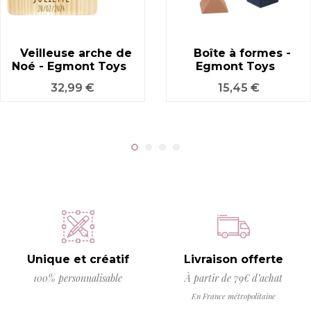
Veilleuse arche de
Boîte à formes -
Noé - Egmont Toys
Egmont Toys
Prix
Prix
32,99 €
15,45 €
Unique et créatif
Livraison offerte
100% personnalisable
À partir de 79€ d’achat
En France métropolitaine